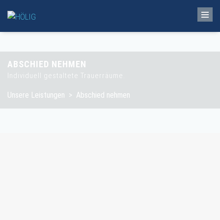
ABSCHIED NEHMEN
Individuell gestaltete Trauerräume.
Unsere Leistungen
>
Abschied nehmen