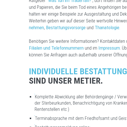
Ratgeber
"Was tun im Trauerfall?"
, dort finden Sie 
und Papieren, die Sie beim Tod eines Angehörigen be
halten wir einige Beispiele zur Ausgestaltung und Dek
Weiterhin geben wir auf dieser Seite wertvolle Hin
nehmen
,
Bestattungsvorsorge
und
Thanatologie
.
Benötigen Sie weitere Informationen? Kontaktdaten 
Filialen und Telefonnummern
und im
Impressum
. Ü
können Sie Anfragen auch außerhalb unserer Öffnungs
INDIVIDUELLE BESTATTUN
SIND UNSER METIER.
Komplette Abwicklung aller Behördengänge / Verw
der Sterbeurkunden, Benachrichtigung von Kranke
Rentenstellen etc.)
Terminabsprache mit dem Friedhofsamt und Geist