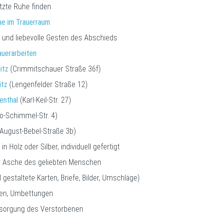
tzte Ruhe finden
e im Trauerraum
 und liebevolle Gesten des Abschieds
auerarbeiten
itz
(Crimmitschauer Straße 36f)
itz
(Lengenfelder Straße 12)
enthal
(Karl-Keil-Str. 27)
o-Schimmel-Str. 4)
August-Bebel-Straße 3b)
in Holz oder Silber, individuell gefertigt
 Asche des geliebten Menschen
l gestaltete Karten, Briefe, Bilder, Umschläge)
gen, Umbettungen
ersorgung des Verstorbenen