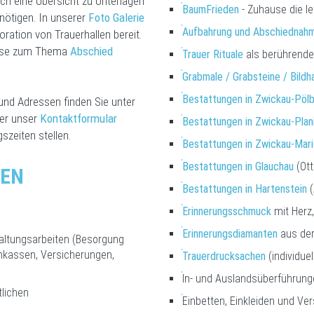
auch eine Übersicht zu Unterlagen
BaumFrieden
- Zuhause die le
nötigen. In unserer
Foto Galerie
Aufbahrung und Abschiednahm
oration von Trauerhallen bereit.
weise zum Thema
Abschied
Trauer Rituale
als berührende
Grabmale / Grabsteine / Bildh
Bestattungen in Zwickau-Pölb
und Adressen finden Sie unter
ber unser
Kontaktformular
Bestattungen in Zwickau-Plan
zeiten stellen.
Bestattungen in Zwickau-Mari
Bestattungen in Glauchau
(Ott
GEN
Bestattungen in Hartenstein
(
Erinnerungsschmuck
mit Herz, 
Erinnerungsdiamanten
aus der
altungsarbeiten (Besorgung
nkassen, Versicherungen,
Trauerdrucksachen
(individuel
In- und Auslandsüberführun
lichen
Einbetten, Einkleiden und V